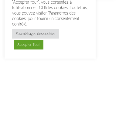
"Accepter tout", vous consentez à
l'utilisation de TOUS les cookies. Toutefois,
vous pouvez visiter "Paramètres des
cookies" pour fournir un consentement
contrôlé.
Paramètrages des cookies
Accepter Tout
urisé via
Stripe
Livraison à domicile ou point relais